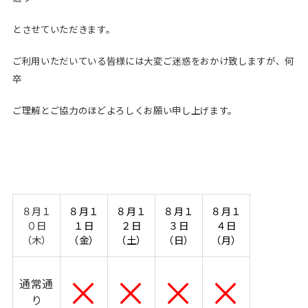
とさせていただきます。
ご利用いただいている皆様には大変ご迷惑をおかけ致しますが、何
卒
ご理解とご協力のほどよろしくお願い申し上げます。
８月１
８月１
８月１
８月１
８月１
０日
１日
２日
３日
４日
（木）
（金）
（土）
（日）
（月）
×
×
×
×
通常通
り